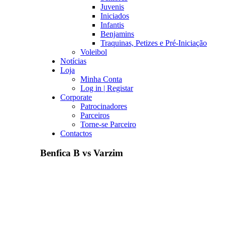
Juvenis
Iniciados
Infantis
Benjamins
Traquinas, Petizes e Pré-Iniciação
Voleibol
Notícias
Loja
Minha Conta
Log in | Registar
Corporate
Patrocinadores
Parceiros
Torne-se Parceiro
Contactos
Benfica B vs Varzim