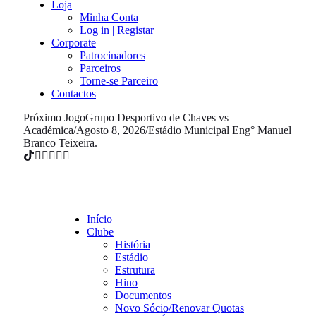
Loja
Minha Conta
Log in | Registar
Corporate
Patrocinadores
Parceiros
Torne-se Parceiro
Contactos
Próximo Jogo
Grupo Desportivo de Chaves vs
Académica
/
Agosto 8, 2026
/
Estádio Municipal Eng° Manuel
Branco Teixeira.
Início
Clube
História
Estádio
Estrutura
Hino
Documentos
Novo Sócio/Renovar Quotas