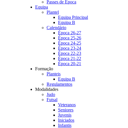
Passes de Época
Equipa
Plantel
Equipa Principal
Equipa B
Calendário
Época 26-27
Época 25-26
Época 24-25
Época 23-24
Época 22-23
Época 21-22
Época 20-21
Formação
Planteis
Equipa B
Regulamentos
Modalidades
Judo
Futsal
Veteranos
Seniores
Juvenis
Iniciados
Infantis