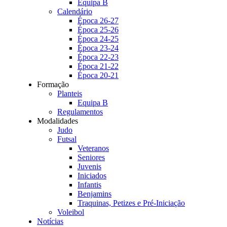
Equipa B
Calendário
Época 26-27
Época 25-26
Época 24-25
Época 23-24
Época 22-23
Época 21-22
Época 20-21
Formação
Planteis
Equipa B
Regulamentos
Modalidades
Judo
Futsal
Veteranos
Seniores
Juvenis
Iniciados
Infantis
Benjamins
Traquinas, Petizes e Pré-Iniciação
Voleibol
Notícias