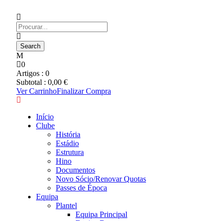
0
Artigos :
0
Subtotal :
0,00
€
Ver Carrinho
Finalizar Compra
Início
Clube
História
Estádio
Estrutura
Hino
Documentos
Novo Sócio/Renovar Quotas
Passes de Época
Equipa
Plantel
Equipa Principal