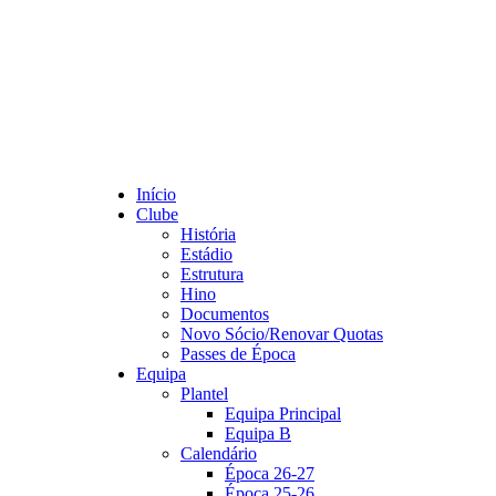
Início
Clube
História
Estádio
Estrutura
Hino
Documentos
Novo Sócio/Renovar Quotas
Passes de Época
Equipa
Plantel
Equipa Principal
Equipa B
Calendário
Época 26-27
Época 25-26