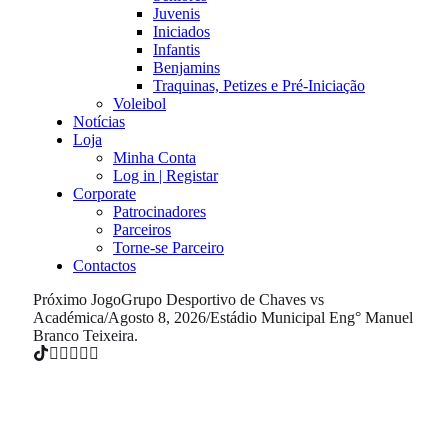
Juvenis
Iniciados
Infantis
Benjamins
Traquinas, Petizes e Pré-Iniciação
Voleibol
Notícias
Loja
Minha Conta
Log in | Registar
Corporate
Patrocinadores
Parceiros
Torne-se Parceiro
Contactos
Próximo Jogo
Grupo Desportivo de Chaves vs
Académica
/
Agosto 8, 2026
/
Estádio Municipal Eng° Manuel
Branco Teixeira.