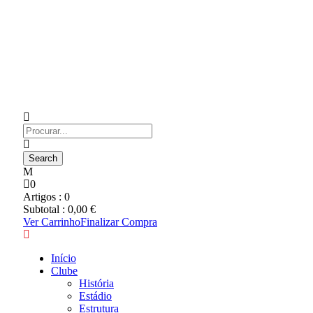
0
Artigos :
0
Subtotal :
0,00
€
Ver Carrinho
Finalizar Compra
Início
Clube
História
Estádio
Estrutura