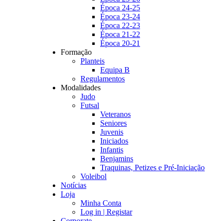
Época 24-25
Época 23-24
Época 22-23
Época 21-22
Época 20-21
Formação
Planteis
Equipa B
Regulamentos
Modalidades
Judo
Futsal
Veteranos
Seniores
Juvenis
Iniciados
Infantis
Benjamins
Traquinas, Petizes e Pré-Iniciação
Voleibol
Notícias
Loja
Minha Conta
Log in | Registar
Corporate