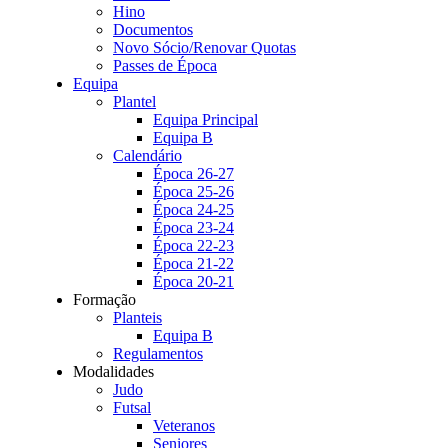
Hino
Documentos
Novo Sócio/Renovar Quotas
Passes de Época
Equipa
Plantel
Equipa Principal
Equipa B
Calendário
Época 26-27
Época 25-26
Época 24-25
Época 23-24
Época 22-23
Época 21-22
Época 20-21
Formação
Planteis
Equipa B
Regulamentos
Modalidades
Judo
Futsal
Veteranos
Seniores