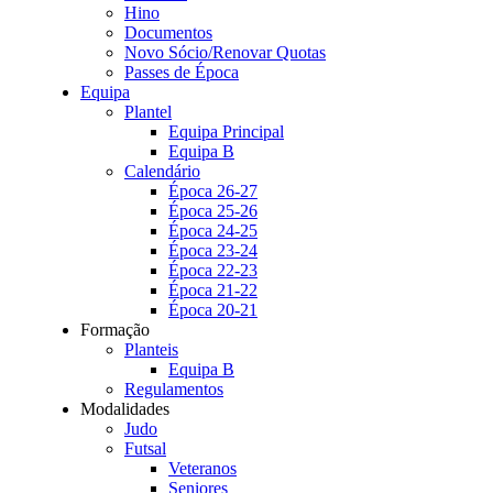
Hino
Documentos
Novo Sócio/Renovar Quotas
Passes de Época
Equipa
Plantel
Equipa Principal
Equipa B
Calendário
Época 26-27
Época 25-26
Época 24-25
Época 23-24
Época 22-23
Época 21-22
Época 20-21
Formação
Planteis
Equipa B
Regulamentos
Modalidades
Judo
Futsal
Veteranos
Seniores