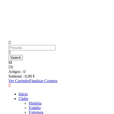
0
Artigos :
0
Subtotal :
0,00
€
Ver Carrinho
Finalizar Compra
Início
Clube
História
Estádio
Estrutura