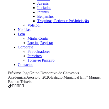
Juvenis
Iniciados
Infantis
Benjamins
Traquinas, Petizes e Pré-Iniciação
Voleibol
Notícias
Loja
Minha Conta
Log in | Registar
Corporate
Patrocinadores
Parceiros
Torne-se Parceiro
Contactos
Próximo Jogo
Grupo Desportivo de Chaves vs
Académica
/
Agosto 8, 2026
/
Estádio Municipal Eng° Manuel
Branco Teixeira.