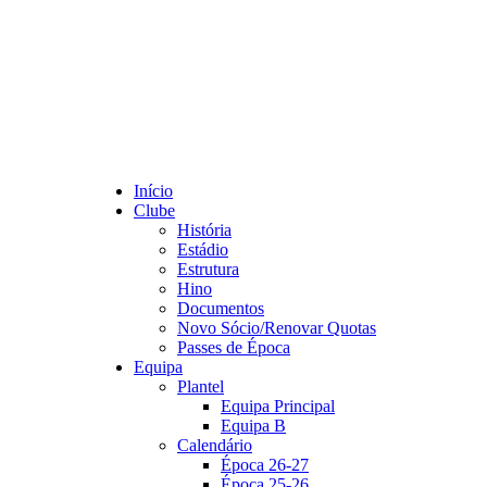
Início
Clube
História
Estádio
Estrutura
Hino
Documentos
Novo Sócio/Renovar Quotas
Passes de Época
Equipa
Plantel
Equipa Principal
Equipa B
Calendário
Época 26-27
Época 25-26