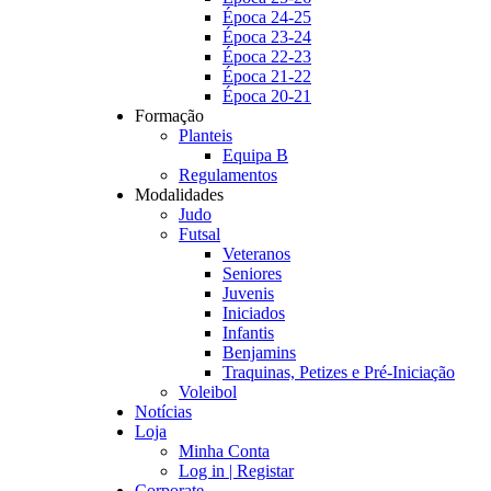
Época 24-25
Época 23-24
Época 22-23
Época 21-22
Época 20-21
Formação
Planteis
Equipa B
Regulamentos
Modalidades
Judo
Futsal
Veteranos
Seniores
Juvenis
Iniciados
Infantis
Benjamins
Traquinas, Petizes e Pré-Iniciação
Voleibol
Notícias
Loja
Minha Conta
Log in | Registar
Corporate