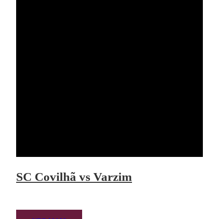
SC Covilhã vs Varzim