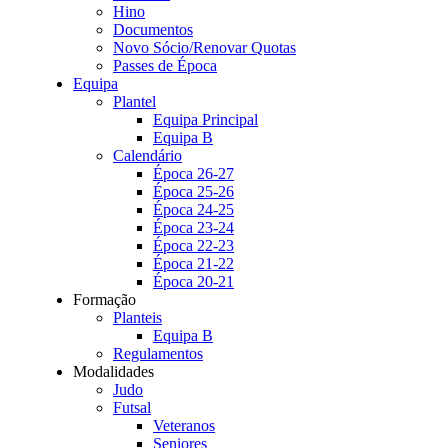
Hino
Documentos
Novo Sócio/Renovar Quotas
Passes de Época
Equipa
Plantel
Equipa Principal
Equipa B
Calendário
Época 26-27
Época 25-26
Época 24-25
Época 23-24
Época 22-23
Época 21-22
Época 20-21
Formação
Planteis
Equipa B
Regulamentos
Modalidades
Judo
Futsal
Veteranos
Seniores