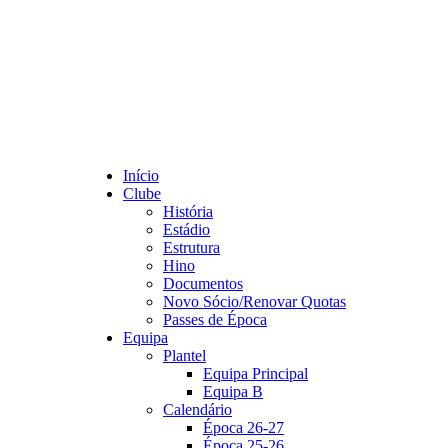
Início
Clube
História
Estádio
Estrutura
Hino
Documentos
Novo Sócio/Renovar Quotas
Passes de Época
Equipa
Plantel
Equipa Principal
Equipa B
Calendário
Época 26-27
Época 25-26