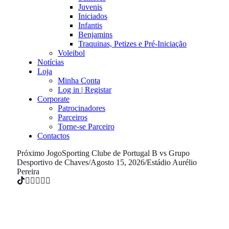
Juvenis
Iniciados
Infantis
Benjamins
Traquinas, Petizes e Pré-Iniciação
Voleibol
Notícias
Loja
Minha Conta
Log in | Registar
Corporate
Patrocinadores
Parceiros
Torne-se Parceiro
Contactos
Próximo Jogo
Sporting Clube de Portugal B vs Grupo
Desportivo de Chaves
/
Agosto 15, 2026
/
Estádio Aurélio
Pereira