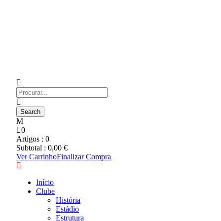
0
Artigos :
0
Subtotal :
0,00
€
Ver Carrinho
Finalizar Compra
Início
Clube
História
Estádio
Estrutura