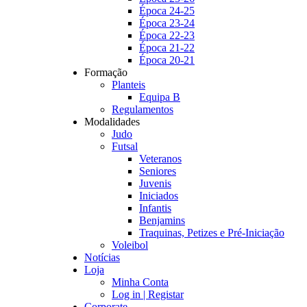
Época 24-25
Época 23-24
Época 22-23
Época 21-22
Época 20-21
Formação
Planteis
Equipa B
Regulamentos
Modalidades
Judo
Futsal
Veteranos
Seniores
Juvenis
Iniciados
Infantis
Benjamins
Traquinas, Petizes e Pré-Iniciação
Voleibol
Notícias
Loja
Minha Conta
Log in | Registar
Corporate