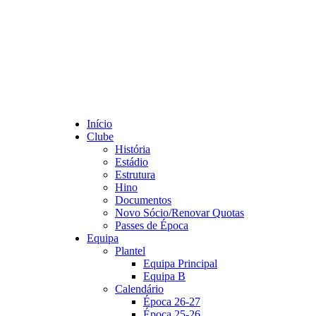
Início
Clube
História
Estádio
Estrutura
Hino
Documentos
Novo Sócio/Renovar Quotas
Passes de Época
Equipa
Plantel
Equipa Principal
Equipa B
Calendário
Época 26-27
Época 25-26