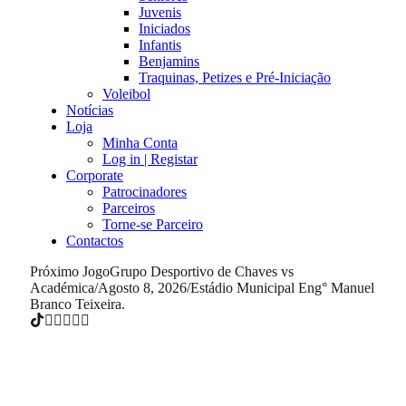
Juvenis
Iniciados
Infantis
Benjamins
Traquinas, Petizes e Pré-Iniciação
Voleibol
Notícias
Loja
Minha Conta
Log in | Registar
Corporate
Patrocinadores
Parceiros
Torne-se Parceiro
Contactos
Próximo Jogo
Grupo Desportivo de Chaves vs
Académica
/
Agosto 8, 2026
/
Estádio Municipal Eng° Manuel
Branco Teixeira.