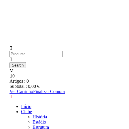
0
Artigos :
0
Subtotal :
0,00
€
Ver Carrinho
Finalizar Compra
Início
Clube
História
Estádio
Estrutura