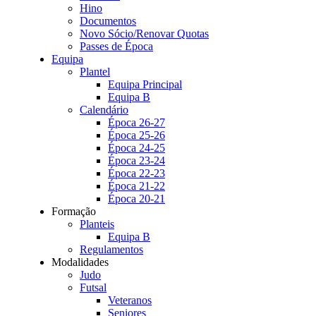
Hino
Documentos
Novo Sócio/Renovar Quotas
Passes de Época
Equipa
Plantel
Equipa Principal
Equipa B
Calendário
Época 26-27
Época 25-26
Época 24-25
Época 23-24
Época 22-23
Época 21-22
Época 20-21
Formação
Planteis
Equipa B
Regulamentos
Modalidades
Judo
Futsal
Veteranos
Seniores