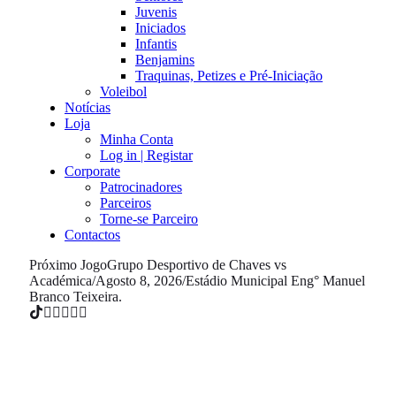
Juvenis
Iniciados
Infantis
Benjamins
Traquinas, Petizes e Pré-Iniciação
Voleibol
Notícias
Loja
Minha Conta
Log in | Registar
Corporate
Patrocinadores
Parceiros
Torne-se Parceiro
Contactos
Próximo Jogo
Grupo Desportivo de Chaves vs
Académica
/
Agosto 8, 2026
/
Estádio Municipal Eng° Manuel
Branco Teixeira.