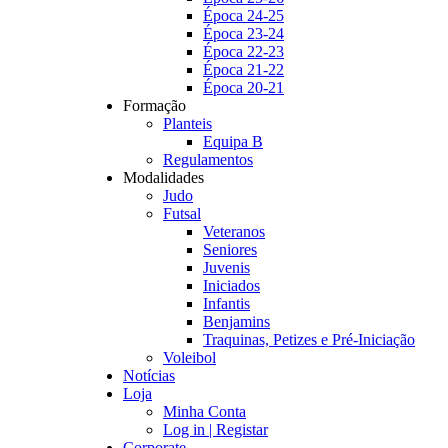
Época 24-25
Época 23-24
Época 22-23
Época 21-22
Época 20-21
Formação
Planteis
Equipa B
Regulamentos
Modalidades
Judo
Futsal
Veteranos
Seniores
Juvenis
Iniciados
Infantis
Benjamins
Traquinas, Petizes e Pré-Iniciação
Voleibol
Notícias
Loja
Minha Conta
Log in | Registar
Corporate