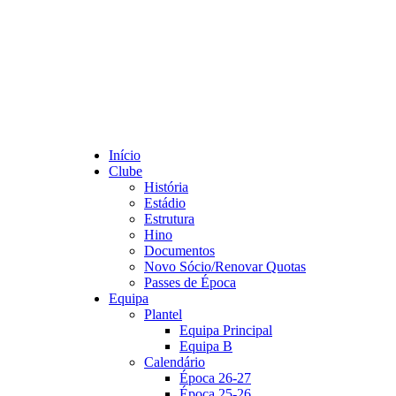
Início
Clube
História
Estádio
Estrutura
Hino
Documentos
Novo Sócio/Renovar Quotas
Passes de Época
Equipa
Plantel
Equipa Principal
Equipa B
Calendário
Época 26-27
Época 25-26