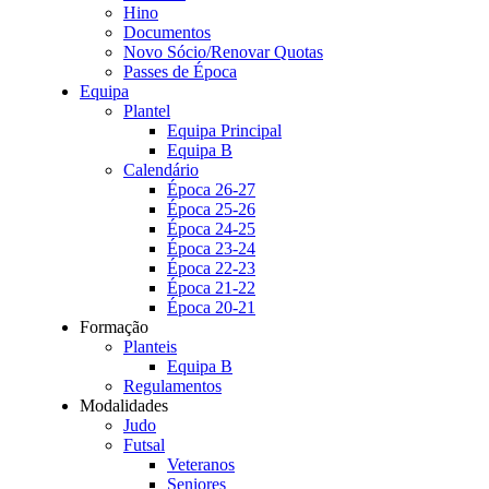
Hino
Documentos
Novo Sócio/Renovar Quotas
Passes de Época
Equipa
Plantel
Equipa Principal
Equipa B
Calendário
Época 26-27
Época 25-26
Época 24-25
Época 23-24
Época 22-23
Época 21-22
Época 20-21
Formação
Planteis
Equipa B
Regulamentos
Modalidades
Judo
Futsal
Veteranos
Seniores