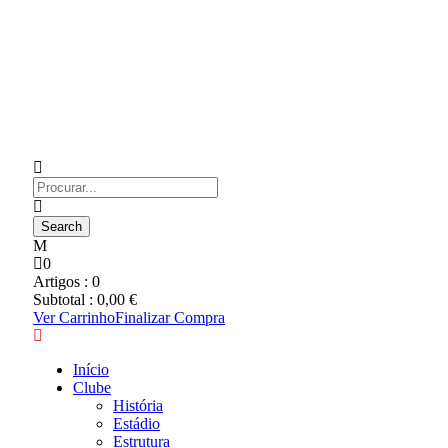
0
Artigos :
0
Subtotal :
0,00
€
Ver Carrinho
Finalizar Compra
Início
Clube
História
Estádio
Estrutura